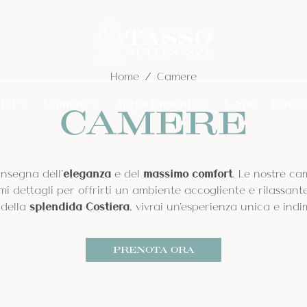
Home
Camere
tel
Camere
Appartamenti
T-Spa
Dove 
CAMERE
Home
Standard
Bilocale Superior
Classic
Appartamento
insegna dell’
eleganza
e del
massimo comfort
. Le nostre ca
Hotel
Superior
Quadrilocale
mi dettagli per offrirti un ambiente accogliente e rilassante
Deluxe
 della
splendida Costiera
, vivrai un’esperienza unica e indi
Queen con vasca
Camere
Servizi
idromassaggio
PRENOTA ORA
Junior Suite
Standard
Junior Suite Deluxe
Classic
Superior