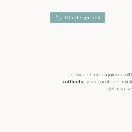
Gallery
Offerte speciali
IT
Dettagli prenotazione
EN
Home
Ho
Servizi
Concediti un soggiorno all’
raffinato
, sono curate nei mini
del mare e