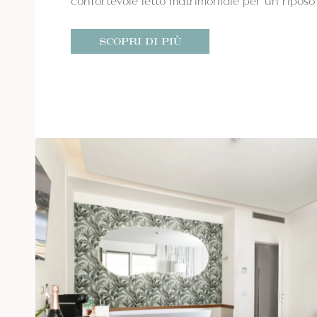
confortevole letto matrimoniale per un riposo 
SCOPRI DI PIÙ