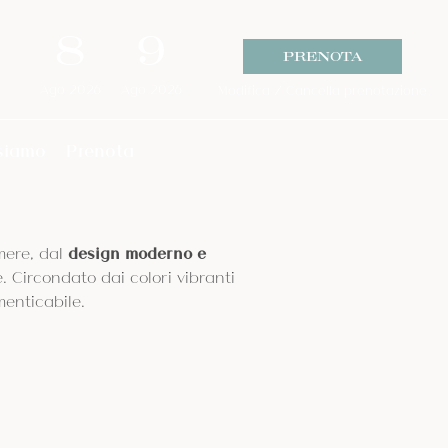
8
9
PRENOTA
Ago
2026
Ago
2026
Modifica / Cancella prenotazione
siamo
Prenota
mere, dal
design moderno e
. Circondato dai colori vibranti
menticabile.