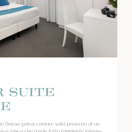
R SUITE
XE
te Deluxe potrai contare sulla presenza di un
o e vasca che rende tutto l’ambiente interno