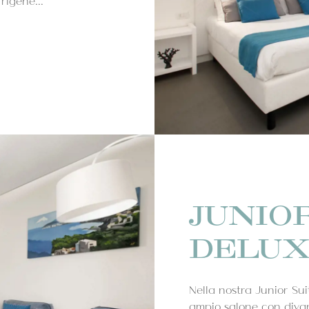
rigene...
JUNIO
DELU
Nella nostra Junior Sui
ampio salone con divan