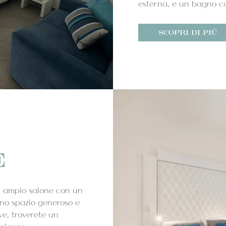
esterna, e un bagno co
SCOPRI DI PIÙ
E
un ampio salone con un
no spazio generoso e
ve, troverete un