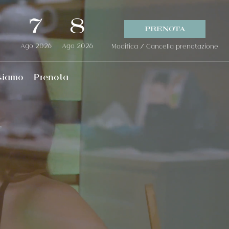
7
8
PRENOTA
Ago
2026
Ago
2026
Modifica / Cancella prenotazione
siamo
Prenota