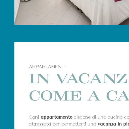
APPARTAMENTI
IN VACANZ
COME A C
Ogni
appartamento
dispone di una cucina c
attrezzata per permetterti una
vacanza in pi