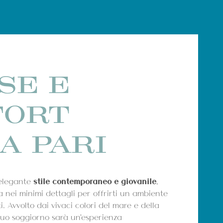
SE E
FORT
A PARI
l'elegante
stile contemporaneo e giovanile
,
 nei minimi dettagli per offrirti un ambiente
ti. Avvolto dai vivaci colori del mare e della
l tuo soggiorno sarà un'esperienza