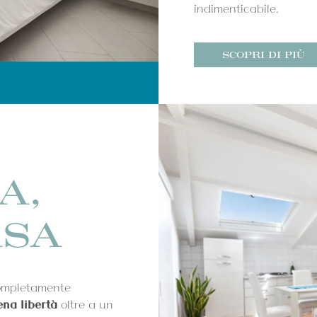
indimenticabile.
SCOPRI DI PIÙ
A,
ASA
ompletamente
ena libertà
oltre a un