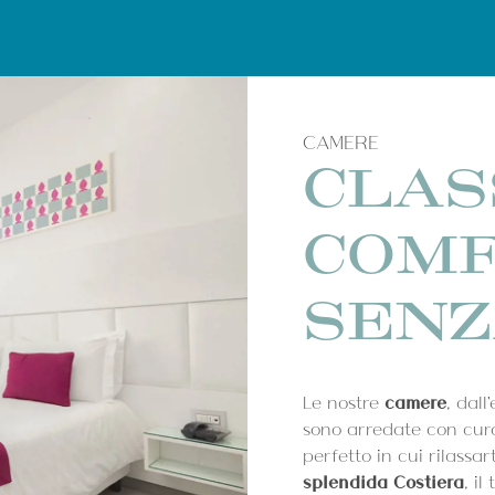
CAMERE
CLAS
COM
SENZ
Le nostre
camere
, dal
sono arredate con cura
perfetto in cui rilassar
splendida Costiera
, i